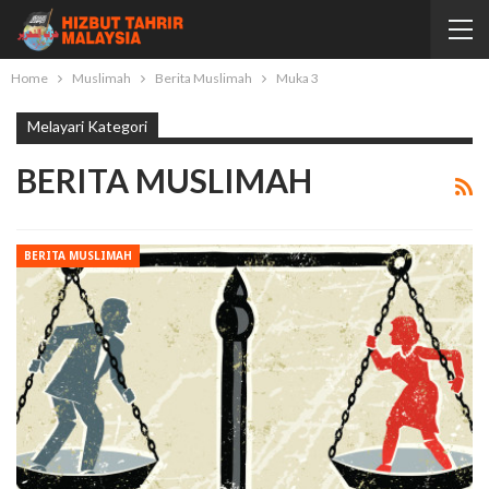
Home
Muslimah
Berita Muslimah
Muka 3
Melayari Kategori
BERITA MUSLIMAH
BERITA MUSLIMAH