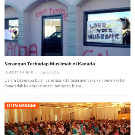
Serangan Terhadap Muslimah di Kanada
HIZBUT TAHRIR MALAYSIA
Jan 6, 2016
Dalam beberapa bulan yang lalu, kita telah menyaksikan peningkatan
mendadak ke atas serangan terhadap Islam…
BERITA MUSLIMAH