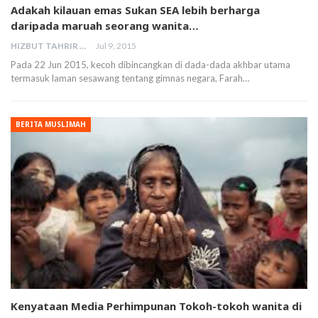
Adakah kilauan emas Sukan SEA lebih berharga
daripada maruah seorang wanita…
HIZBUT TAHRIR MALAYSIA
Jul 9, 2015
Pada 22 Jun 2015, kecoh dibincangkan di dada-dada akhbar utama
termasuk laman sesawang tentang gimnas negara, Farah…
BERITA MUSLIMAH
Kenyataan Media Perhimpunan Tokoh-tokoh wanita di