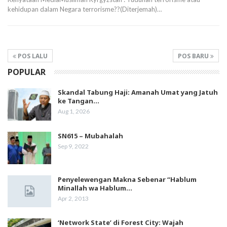
kehidupan dalam Negara terrorisme??(Diterjemah)…
POS LALU
POS BARU
POPULAR
Skandal Tabung Haji: Amanah Umat yang Jatuh
ke Tangan…
Aug 1, 2026
SN615 – Mubahalah
Sep 9, 2022
Penyelewengan Makna Sebenar “Hablum
Minallah wa Hablum…
Apr 2, 2013
‘Network State’ di Forest City: Wajah