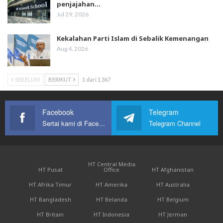
penjajahan…
Jul 29, 2026
Kekalahan Parti Islam di Sebalik Kemenangan
Aug 4, 2026
SEBELUM
BERIKUT
1 dari 1,367
Facebook
Telegram
Sertai kami di Facebook
Telegram Channel
HT Central Media
HT Pusat
Office
HT Afghanistan
HT Afrika Timur
HT Amerika
HT Australia
HT Bangladesh
HT Belanda
HT Belgium
HT Britain
HT Indonesia
HT Jerman