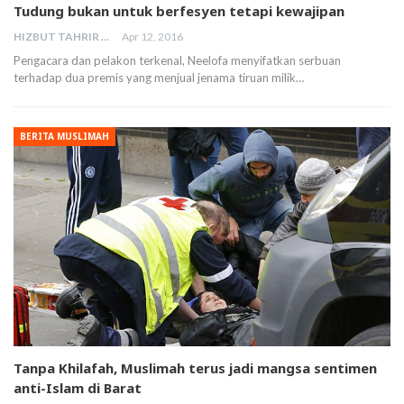
Tudung bukan untuk berfesyen tetapi kewajipan
HIZBUT TAHRIR MALAYSIA
Apr 12, 2016
Pengacara dan pelakon terkenal, Neelofa menyifatkan serbuan
terhadap dua premis yang menjual jenama tiruan milik…
BERITA MUSLIMAH
Tanpa Khilafah, Muslimah terus jadi mangsa sentimen
anti-Islam di Barat